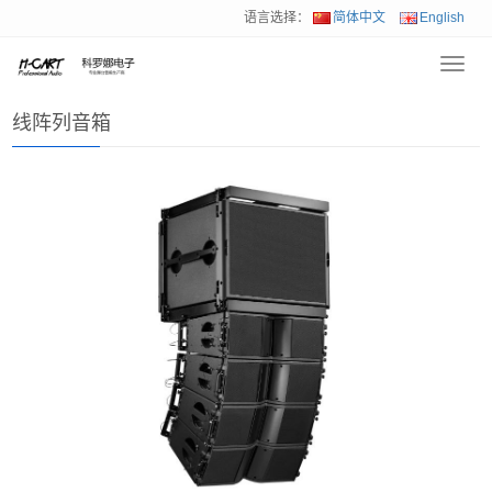
语言选择：
简体中文
English
Toggl
首页
>
产品展示
>
线阵列音箱
navig
线阵列音箱