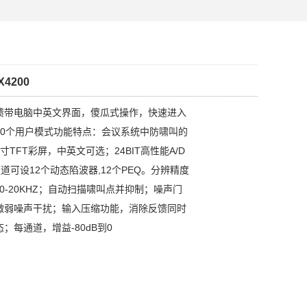
4200
反馈带电脑中英文界面，傻瓜式操作，快速进入
20个用户模式功能特点：会议系统中防啸叫的
TFT彩屏，中英文可选；24BIT高性能A/D
通道可设12个动态陷波器,12个PEQ。分辨精度
20-20KHZ；自动扫描啸叫点并抑制；噪声门
微弱噪声干扰；输入压缩功能，消除反馈同时
；每通道，增益-80dB到0