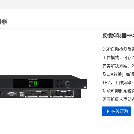
制器
反馈抑制器FBX
DSP自动检测
工作模式，可存
完美解决方案；2寸
及D/A转换；每
1HZ，工作频率
功能可抑制系统
更可扩展人声动态
在线订购