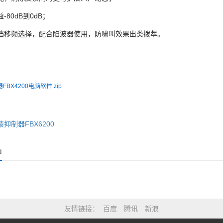
-80dB到0dB；
档移频选择，配合陷波器使用，防啸叫效果出类拨萃。
BX4200电脑软件.zip
抑制器FBX6200
品
友情链接
百度
腾讯
新浪