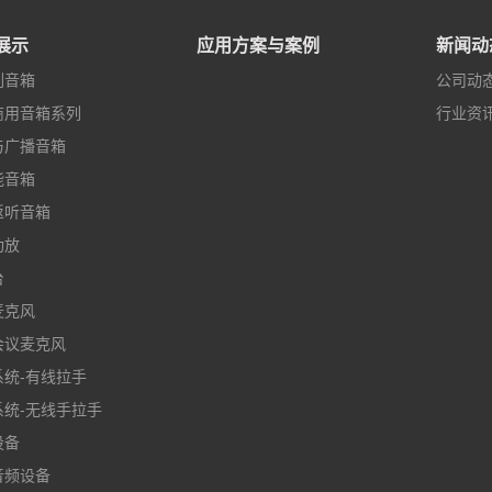
展示
应用方案与案例
新闻动
列音箱
公司动
商用音箱系列
行业资
与广播音箱
能音箱
返听音箱
功放
台
麦克风
会议麦克风
系统-有线拉手
系统-无线手拉手
设备
音频设备