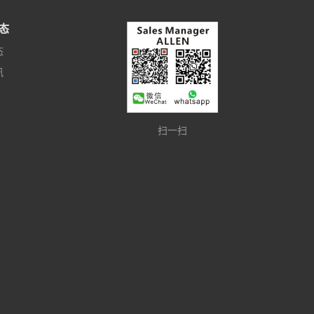
态
态
讯
扫一扫