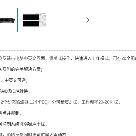
检测反馈带电脑中英文界面，傻瓜式操作，快速进入工作模式，可存20个
防啸叫的完美解决方案；
屏，中英文可选；
能A/D及D/A转换；
2个动态陷波器,12个PEQ。分辨精度1HZ，工作频率20-20KHZ；
叫点并抑制；
可抑制系统微弱噪声干扰；
能，消除反馈同时更可扩展人声动态；