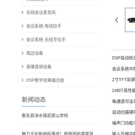
无线会议麦克风
会议系统-有线拉手
会议系统-无线手拉手
周边设备
DSP自动
直播音频设备
会议系统中
2寸TFT彩
DSP数字效果器功放
24BIT高性
新闻动态
每通道可设1
自动扫描啸
衡东县洣水镇武家山学校
噪声门功能
魅力文化新地标落成！极致视听盛宴背后藏着哪些声影奥秘？
输入压缩功